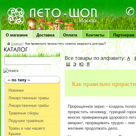
ЛЕТО чудо здоровья
О магазине
Доставка
Оплата
Контакты
Партнерам
Главная
|
Как правильно прорастить семена амаранта для еды?
Все товары по алфавиту:
А
Щ
Э
Ю
Я
-- по типу --
Как правильно прорасти
Новинки
Лекарственные травы
Лекарственные грибы
Пророщенное зерно – кладезь полез
прорастить чечевицу, турецкий горо
Травяные сборы
многих приверженцев здорового пита
Подушки травяные
амарант, проращивать трудно – они
Травы и чаи нашего
желание продолжать дело.
Крыма