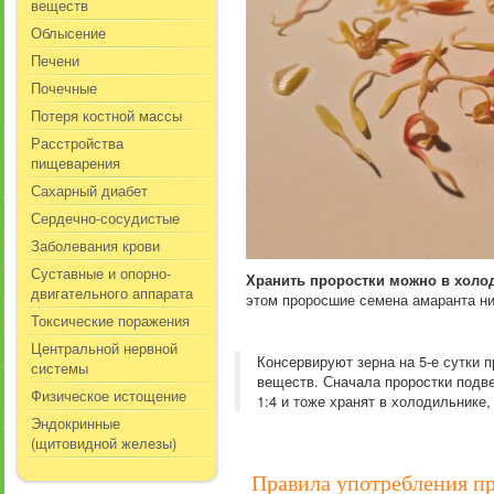
веществ
Облысение
Печени
Почечные
Потеря костной массы
Расстройства
пищеварения
Сахарный диабет
Сердечно-сосудистые
Заболевания крови
Суставные и опорно-
Хранить проростки можно в холо
двигательного аппарата
этом проросшие семена амаранта ни
Токсические поражения
Центральной нервной
Консервируют зерна на 5-е сутки 
системы
веществ. Сначала проростки подв
Физическое истощение
1:4 и тоже хранят в холодильнике
Эндокринные
(щитовидной железы)
Правила употребления пр