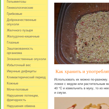
Гельминтозы
Гинекологические
Грибковые
Доброкачественные
опухоли
Желчного пузыря
Желудочно-кишечные
Глазные
Зашлакованность
организма
Злокачественные опухоли
Избыточный вес
Имунные дефициты
Как хранить и употребля
Климактерический период
Использовать их можно по-разному. 
Кожные
ложке с медом или растительным ма
40 °C и измельчить в муку, то из н
Моче-половые
и смузи.
Нарушение потенции,
фригидность
Нарушения обмена