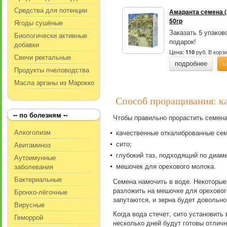
Средства для потенции
Амаранта семена (
50гр
Ягоды сушёные
Заказать 5 упаков
Биологически активные
подарок!
добавки
Цена:
руб.
В корз
110
Свечи ректальные
подробнее
н
Продукты пчеловодства
Масла арганы из Марокко
Способ проращивания: ка
-- по болезням --
Чтобы правильно прорастить семена
Алкоголизм
качественные откалиброванные сем
сито;
Авитаминоз
глубокий таз, подходящий по диаме
Аутоимунные
мешочек для орехового молока.
заболевания
Бактериальные
Семена намочить в воде. Некоторые 
разложить на мешочке для ореховог
Бронхо-лёгочные
запутаются, и зерна будет довольно 
Вирусные
Когда вода стечет, сито установить
Геморрой
несколько дней будут готовы отличн