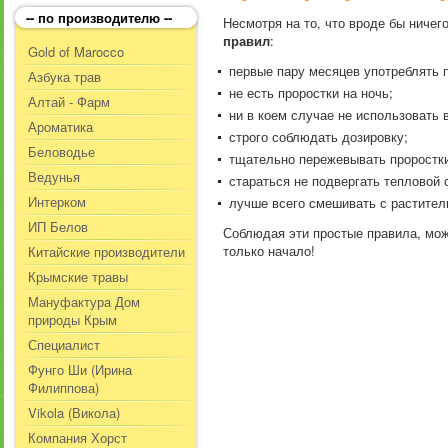
-- по производителю --
Несмотря на то, что вроде бы ничег
правил
:
Gold of Marocco
первые пару месяцев употреблять п
Азбука трав
не есть проростки на ночь;
Алтай - Фарм
ни в коем случае не использовать
Ароматика
строго соблюдать дозировку;
Беловодье
тщательно пережевывать проростки
Ведунья
стараться не подвергать тепловой 
Интерком
лучше всего смешивать с растите
ИП Белов
Соблюдая эти простые правила, мож
только начало!
Китайские производители
Крымские травы
Мануфактура Дом
природы Крым
Специалист
Фунго Ши (Ирина
Филиппова)
Vikola (Викола)
Компания Хорст