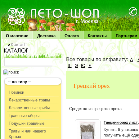
ЛЕТО чудо здоровья
О магазине
Доставка
Оплата
Контакты
Партнерам
Главная
|
Все товары по алфавиту:
А
Щ
Э
Ю
Я
-- по типу --
Грецкий орех
Новинки
Лекарственные травы
Лекарственные грибы
Средства из грецкого ореха
Травяные сборы
Грецкий орех лист,
Подушки травяные
Купить 5 упаковок
Травы и чаи нашего
получить ещё одну
Крыма