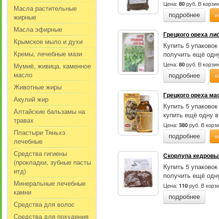
Цена:
руб.
В корзи
80
Масла растительные
подробнее
н
жирные
Масла эфирные
Грецкого ореха лис
Крымское мыло и духи
Купить 5 упаковок
Кремы, лечебные мази
получить ещё одну
Цена:
руб.
В корзи
80
Мумиё, живица, каменное
масло
подробнее
н
Животные жиры
Грецкого ореха ма
Акулий жир
Купить 5 упаковок
Алтайские бальзамы на
купить ещё одну в
травах
Цена:
руб.
В корз
380
Пластыри Тяньхэ
подробнее
н
лечебные
Средства гигиены
Скорлупа кедровых
(прокладки, зубные пасты
Купить 5 упаковок
итд)
получить ещё одну
Минеральные лечебные
Цена:
руб.
В корз
110
камни
подробнее
Средства для волос
Средства для похудения