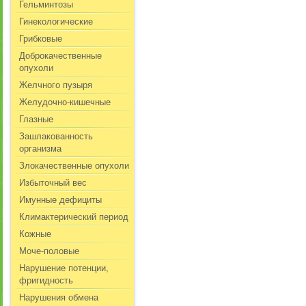
Гельминтозы
Гинекологические
Грибковые
Доброкачественные
опухоли
Желчного пузыря
Желудочно-кишечные
Глазные
Зашлакованность
организма
Злокачественные опухоли
Избыточный вес
Имунные дефициты
Климактерический период
Кожные
Моче-половые
Нарушение потенции,
фригидность
Нарушения обмена