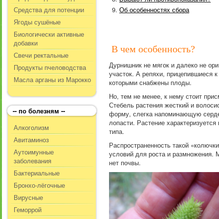
Средства для потенции
Об особенностях сбора
Ягоды сушёные
Биологически активные
добавки
В чем особенность?
Свечи ректальные
Дурнишник не мягок и далеко не ори
Продукты пчеловодства
участок. А репяхи, прицепившиеся к
Масла арганы из Марокко
которыми снабжены плоды.
Но, тем не менее, к нему стоит при
Стебель растения жесткий и волосис
-- по болезням --
форму, слегка напоминающую сердеч
лопасти. Растение характеризуется 
Алкоголизм
типа.
Авитаминоз
Распространенность такой «колючки
Аутоимунные
условий для роста и размножения. М
заболевания
нет почвы.
Бактериальные
Бронхо-лёгочные
Вирусные
Геморрой