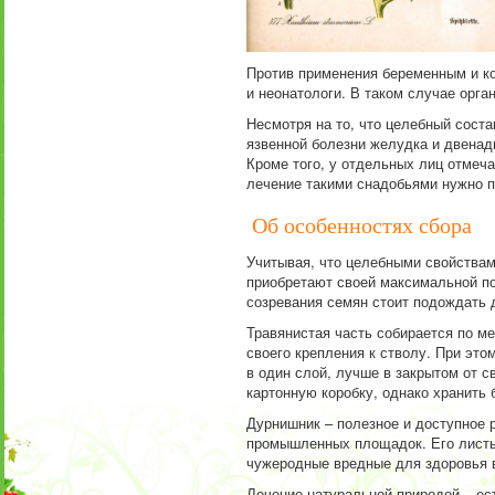
Против применения беременным и к
и неонатологи. В таком случае орга
Несмотря на то, что целебный сост
язвенной болезни желудка и двенад
Кроме того, у отдельных лиц отмеч
лечение такими снадобьями нужно 
Об особенностях сбора
Учитывая, что целебными свойствам
приобретают своей максимальной пол
созревания семян стоит подождать д
Травянистая часть собирается по м
своего крепления к стволу. При эт
в один слой, лучше в закрытом от 
картонную коробку, однако хранить 
Дурнишник – полезное и доступное р
промышленных площадок. Его листь
чужеродные вредные для здоровья 
Лечение натуральной природой – ес