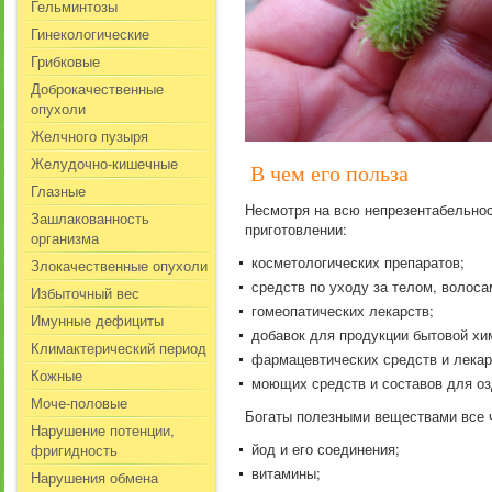
Гельминтозы
Гинекологические
Грибковые
Доброкачественные
опухоли
Желчного пузыря
Желудочно-кишечные
В чем его польза
Глазные
Несмотря на всю непрезентабельно
Зашлакованность
приготовлении:
организма
косметологических препаратов;
Злокачественные опухоли
средств по уходу за телом, волоса
Избыточный вес
гомеопатических лекарств;
Имунные дефициты
добавок для продукции бытовой хи
Климактерический период
фармацевтических средств и лекар
Кожные
моющих средств и составов для о
Моче-половые
Богаты полезными веществами все ча
Нарушение потенции,
йод и его соединения;
фригидность
витамины;
Нарушения обмена