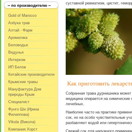
суставной ревматизм, цистит, гемор
-- по производителю --
Gold of Marocco
Азбука трав
Алтай - Фарм
Ароматика
Беловодье
Ведунья
Интерком
ИП Белов
Китайские производители
Крымские травы
Как приготовить лекарст
Мануфактура Дом
Собранная трава дурнишника может 
природы Крым
медицина опирается на химические 
Специалист
лечебных.
Фунго Ши (Ирина
Наиболее часто на практике примен
Филиппова)
сок, но на особо чувствительные уч
Vikola (Викола)
разбавляют водой или гипертоничес
Компания Хорст
Свежий сок для наружного применен