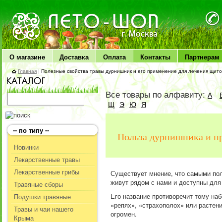
ЛЕТО чудо здоровья
О магазине
Доставка
Оплата
Контакты
Партнерам
Главная
|
Полезные свойства травы дурнишник и его применение для лечения щит
Все товары по алфавиту:
А
Щ
Э
Ю
Я
-- по типу --
Польза дурнишника и п
Новинки
Лекарственные травы
Лекарственные грибы
Существует мнение, что самыми по
живут рядом с нами и доступны для
Травяные сборы
Его название противоречит тому наб
Подушки травяные
«репях», «страхополох» или растен
Травы и чаи нашего
огромен.
Крыма