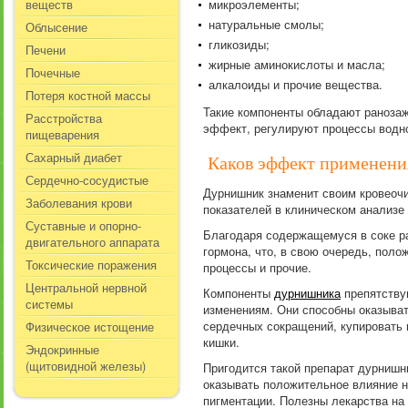
веществ
микроэлементы;
натуральные смолы;
Облысение
гликозиды;
Печени
жирные аминокислоты и масла;
Почечные
алкалоиды и прочие вещества.
Потеря костной массы
Такие компоненты обладают раноза
Расстройства
эффект, регулируют процессы водно
пищеварения
Сахарный диабет
Каков эффект применени
Сердечно-сосудистые
Дурнишник знаменит своим кровеочи
Заболевания крови
показателей в клиническом анализе 
Суставные и опорно-
Благодаря содержащемуся в соке ра
двигательного аппарата
гормона, что, в свою очередь, пол
Токсические поражения
процессы и прочие.
Центральной нервной
Компоненты
дурнишника
препятству
системы
изменениям. Они способны оказыват
сердечных сокращений, купировать 
Физическое истощение
кишки.
Эндокринные
(щитовидной железы)
Пригодится такой препарат дурнишн
оказывать положительное влияние н
пигментации. Полезны лекарства на 