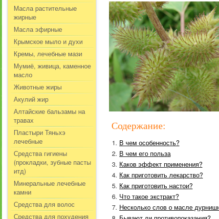
Масла растительные
жирные
Масла эфирные
Крымское мыло и духи
Кремы, лечебные мази
Мумиё, живица, каменное
масло
Животные жиры
Акулий жир
Алтайские бальзамы на
травах
Содержание:
Пластыри Тяньхэ
лечебные
В чем особенность?
Средства гигиены
В чем его польза
(прокладки, зубные пасты
Каков эффект применения?
итд)
Как приготовить лекарство?
Минеральные лечебные
Как приготовить настои?
камни
Что такое экстракт?
Средства для волос
Несколько слов о масле дурниш
Средства для похудения
Бывают ли противопоказания?