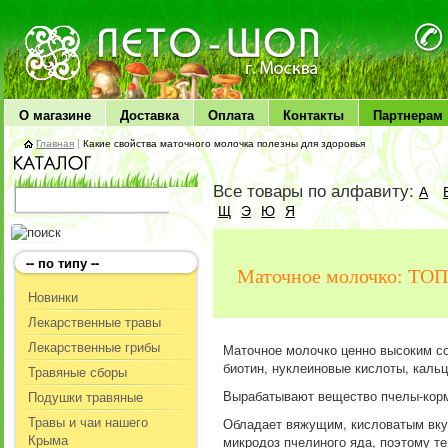
ЛЕТО чудо здоровья
О магазине
Доставка
Оплата
Контакты
Партнерам
Главная
|
Какие свойства маточного молочка полезны для здоровья
Все товары по алфавиту:
А
Щ
Э
Ю
Я
-- по типу --
Маточное молочко: ТОП
Новинки
Лекарственные травы
Лекарственные грибы
Маточное молочко ценно высоким со
биотин, нуклеиновые кислоты, кальци
Травяные сборы
Вырабатывают вещество пчелы-корми
Подушки травяные
Травы и чаи нашего
Обладает вяжущим, кисловатым вкус
Крыма
микродоз пчелиного яда, поэтому те