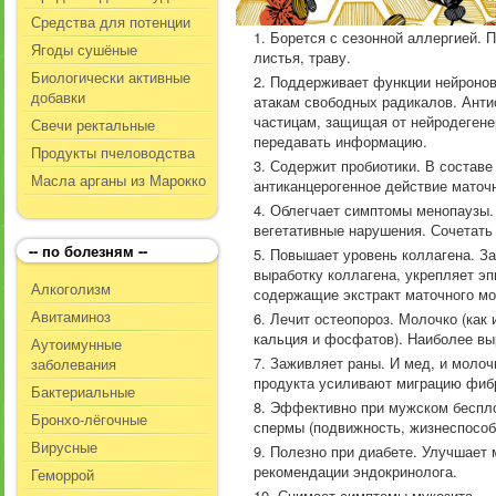
Средства для потенции
Борется с сезонной аллергией. 
Ягоды сушёные
листья, траву.
Биологически активные
Поддерживает функции нейронов.
добавки
атакам свободных радикалов. Ант
частицам, защищая от нейродегене
Свечи ректальные
передавать информацию.
Продукты пчеловодства
Содержит пробиотики. В состав
Масла арганы из Марокко
антиканцерогенное действие мато
Облегчает симптомы менопаузы. 
вегетативные нарушения. Сочетать
-- по болезням --
Повышает уровень коллагена. За
выработку коллагена, укрепляет э
Алкоголизм
содержащие экстракт маточного мо
Авитаминоз
Лечит остеопороз. Молочко (как
кальция и фосфатов). Наиболее вы
Аутоимунные
Заживляет раны. И мед, и молоч
заболевания
продукта усиливают миграцию фибр
Бактериальные
Эффективно при мужском беспло
Бронхо-лёгочные
спермы (подвижность, жизнеспособ
Вирусные
Полезно при диабете. Улучшает 
рекомендации эндокринолога.
Геморрой
Снимает симптомы мукозита.