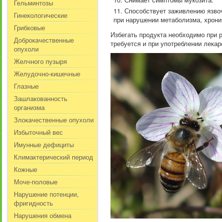
Гельминтозы
Способствует заживлению язвоч
Гинекологические
при нарушении метаболизма, хрони
Грибковые
Избегать продукта необходимо при р
Доброкачественные
требуется и при употреблении лека
опухоли
Желчного пузыря
Желудочно-кишечные
Глазные
Зашлакованность
организма
Злокачественные опухоли
Избыточный вес
Имунные дефициты
Климактерический период
Кожные
Моче-половые
Нарушение потенции,
фригидность
Нарушения обмена