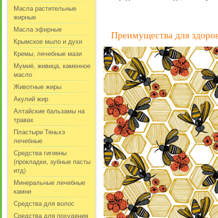
Масла растительные
жирные
Масла эфирные
Преимущества для здоро
Крымское мыло и духи
Кремы, лечебные мази
Мумиё, живица, каменное
масло
Животные жиры
Акулий жир
Алтайские бальзамы на
травах
Пластыри Тяньхэ
лечебные
Средства гигиены
(прокладки, зубные пасты
итд)
Минеральные лечебные
камни
Средства для волос
Средства для похудения