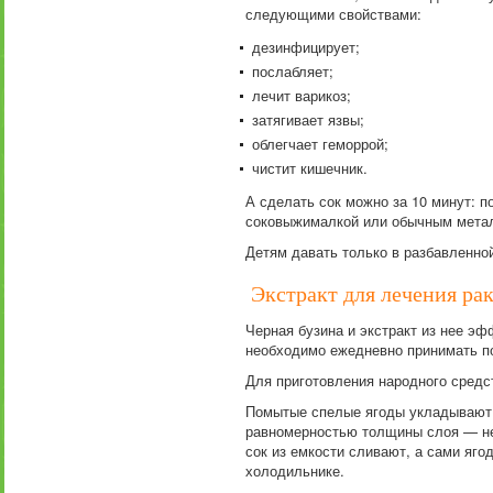
следующими свойствами:
дезинфицирует;
послабляет;
лечит варикоз;
затягивает язвы;
облегчает геморрой;
чистит кишечник.
А сделать сок можно за 10 минут: п
соковыжималкой или обычным метал
Детям давать только в разбавленной
Экстракт для лечения ра
Черная бузина и экстракт из нее э
необходимо ежедневно принимать по
Для приготовления народного средс
Помытые спелые ягоды укладывают в
равномерностью толщины слоя — не 
сок из емкости сливают, а сами яг
холодильнике.