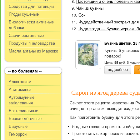
Настоящий и очень полезный ква
Средства для потенции
Чай из бузины
Ягоды сушёные
Сок
Биологически активные
Чудодейственный экстракт для 
добавки
Чудо-ягода — бузина черная. Л
Свечи ректальные
Продукты пчеловодства
Бузина цветки, 25 
Купить 5 упаковок
Масла арганы из Марокко
подарок!
Цена:
руб.
В корзи
85
подробнее
н
-- по болезням --
Алкоголизм
Авитаминоз
Сироп из ягод дерева суд
Аутоимунные
заболевания
Секрет этого рецепта известен на Р
очищает организм, выводит жидкост
Бактериальные
Как приготовить бузину для этого р
Бронхо-лёгочные
Вирусные
Ягодные гроздья промыть и обсуши
Приготовить сахар-песок из расчета
Геморрой