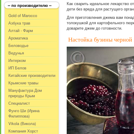
Как сварить идеальное лекарство о
-- по производителю --
дети без вреда для растущего орга
Gold of Marocco
Для приготовления джема вам понадо
толокушкой для картофельного пюре
Азбука трав
доварите джем до готовности.
Алтай - Фарм
Ароматика
Настойка бузины черной 
Беловодье
Ведунья
Интерком
ИП Белов
Китайские производители
Крымские травы
Мануфактура Дом
природы Крым
Специалист
Фунго Ши (Ирина
Филиппова)
Vikola (Викола)
Компания Хорст