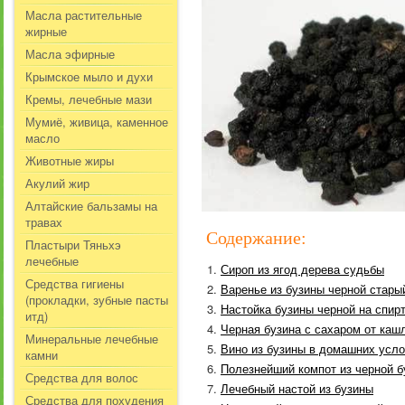
Масла растительные
жирные
Масла эфирные
Крымское мыло и духи
Кремы, лечебные мази
Мумиё, живица, каменное
масло
Животные жиры
Акулий жир
Алтайские бальзамы на
травах
Содержание:
Пластыри Тяньхэ
лечебные
Сироп из ягод дерева судьбы
Средства гигиены
Варенье из бузины черной стар
(прокладки, зубные пасты
Настойка бузины черной на спир
итд)
Черная бузина с сахаром от каш
Минеральные лечебные
Вино из бузины в домашних усл
камни
Полезнейший компот из черной б
Средства для волос
Лечебный настой из бузины
Средства для похудения