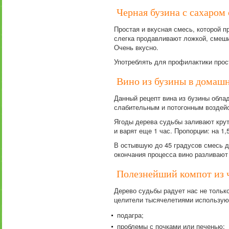
Черная бузина с сахаром
Простая и вкусная смесь, которой п
слегка продавливают ложкой, смеши
Очень вкусно.
Употреблять для профилактики прос
Вино из бузины в домаш
Данный рецепт вина из бузины обла
слабительным и потогонным воздейс
Ягоды дерева судьбы заливают крут
и варят еще 1 час. Пропорции: на 1,5
В остывшую до 45 градусов смесь д
окончания процесса вино разливают
Полезнейший компот из 
Дерево судьбы радует нас не тольк
целители тысячелетиями использую
подагра;
проблемы с почками или печенью;