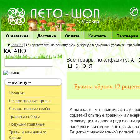
ЛЕТО чудо здоровья
О магазине
Доставка
Оплата
Контакты
Партнерам
Главная
|
Как приготовить по рецепту бузину чёрную в домашних условиях | травы le
Все товары по алфавиту:
А
Щ
Э
Ю
Я
-- по типу --
Бузина чёрная 12 рецеп
Новинки
Лекарственные травы
Лекарственные грибы
А вы знаете, что привычная нам че
соцветий опытные травники и лекар
Травяные сборы
страждущих и дарили радость выздо
Подушки травяные
пробелы и вспомним, как правильно 
Травы и чаи нашего
Рецепты с максимальной пользой и л
Крыма