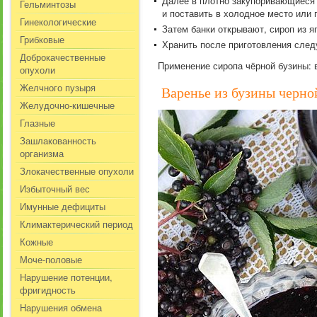
Далее в плотно закупоривающиеся 
Гельминтозы
и поставить в холодное место или п
Гинекологические
Затем банки открывают, сироп из я
Грибковые
Хранить после приготовления след
Доброкачественные
Применение сиропа чёрной бузины: в
опухоли
Желчного пузыря
Варенье из бузины черн
Желудочно-кишечные
Глазные
Зашлакованность
организма
Злокачественные опухоли
Избыточный вес
Имунные дефициты
Климактерический период
Кожные
Моче-половые
Нарушение потенции,
фригидность
Нарушения обмена