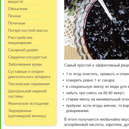
веществ
Облысение
Печени
Почечные
Потеря костной массы
Расстройства
пищеварения
Сахарный диабет
Сердечно-сосудистые
Заболевания крови
Самый простой и эффективный реце
Суставные и опорно-
1 кг ягод очистить, промыть и отки
двигательного аппарата
отмерить ровно 1 кг сахара;
Токсические поражения
в специальную миску из меди для 
Центральной нервной
забыть про смесь на 60-90 минут;
системы
ставим миску на минимальный огон
Физическое истощение
пробуем: если ягоды мягкие, то ва
Эндокринные
доваривание.
(щитовидной железы)
В итоге получается необычайно вку
аскорбиновой кислоты, каротина, ду