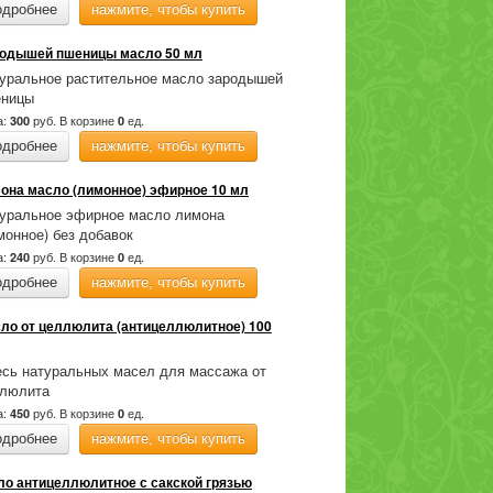
одробнее
нажмите, чтобы купить
одышей пшеницы масло 50 мл
уральное растительное масло зародышей
еницы
а:
руб.
В корзине
ед.
300
0
одробнее
нажмите, чтобы купить
она масло (лимонное) эфирное 10 мл
уральное эфирное масло лимона
монное) без добавок
а:
руб.
В корзине
ед.
240
0
одробнее
нажмите, чтобы купить
ло от целлюлита (антицеллюлитное) 100
сь натуральных масел для массажа от
люлита
а:
руб.
В корзине
ед.
450
0
одробнее
нажмите, чтобы купить
о антицеллюлитное с сакской грязью