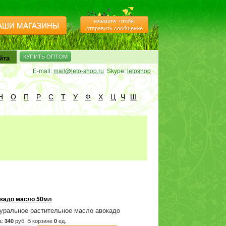
нажмите, чтобы
АШИ МАГАЗИНЫ
отправить сообщение
йта
КУПИТЬ ОПТОМ
E-mail:
mail@leto-shop.ru
Skype:
letoshop
Н
О
П
Р
С
Т
У
Ф
Х
Ц
Ч
Ш
кадо масло 50мл
уральное растительное масло авокадо
а:
руб.
В корзине
ед.
340
0