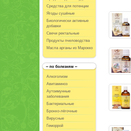
Средства для потенции
Ягоды сушёные
Биологически активные
добавки
Свечи ректальные
Продукты пчеловодства
Масла арганы из Марокко
-- по болезням --
Алкоголизм
Авитаминоз
Аутоимунные
заболевания
Бактериальные
Бронхо-лёгочные
Вирусные
Геморрой