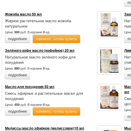
п
Жожоба масло 50 мл
Зар
Жирное растительное масло жожоба
Нат
натуральное
пш
Цена:
руб.
В корзине
ед.
Цен
500
0
подробнее
нажмите, чтобы купить
п
Зелёного кофе масло (кофейное) 20 мл
Лим
Натуральное масло зелёного кофе для
Нат
похудения
(ли
Цена:
руб.
В корзине
ед.
Цен
880
0
подробнее
п
Масло для похудения 50 мл
Мас
мл
Смесь эфирных и растительных масел для
похудения
Сме
цел
Цена:
руб.
В корзине
ед.
450
0
Цен
подробнее
нажмите, чтобы купить
п
Мелиссы масло эфирное (мелиссовое)10 мл
Мыл