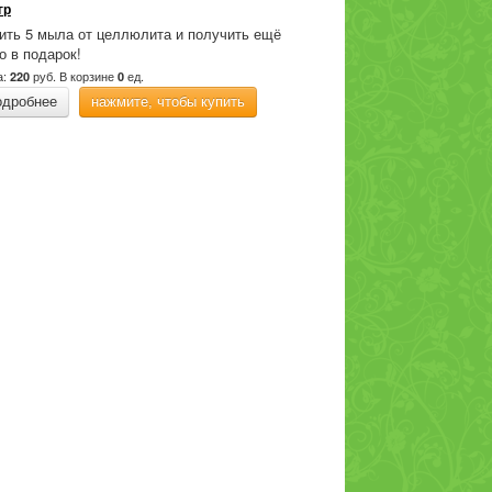
гр
ить 5 мыла от целлюлита и получить ещё
о в подарок!
а:
руб.
В корзине
ед.
220
0
одробнее
нажмите, чтобы купить