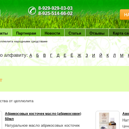
8-929-929-03-03
8-925-514-66-02
Н
акты
Партнерам
Новости
Статьи
Отзывы
Карта са
целлюлита народными средствами
по алфавиту:
А
Б
В
Г
Д
Е
Ё
Ж
З
И
Й
К
Л
М
т
ства от целлюлита
Абрикосовых косточек масло (абрикосовое)
Аво
50мл
Нат
Натуральное масло абрикосовых косточек
Цен