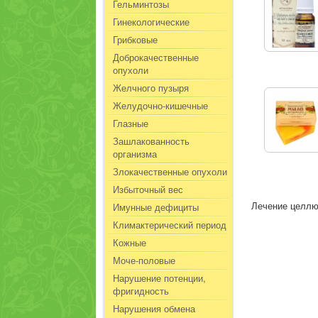
Гельминтозы
Гинекологические
Грибковые
Доброкачественные
опухоли
Желчного пузыря
Желудочно-кишечные
Глазные
Зашлакованность
организма
Злокачественные опухоли
Избыточный вес
Лечение целлю
Имунные дефициты
Климактерический период
Кожные
Моче-половые
Нарушение потенции,
фригидность
Нарушения обмена