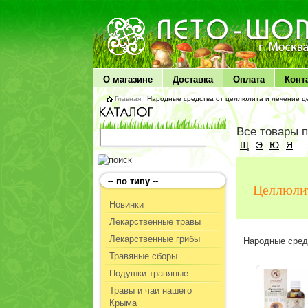
ЛЕТО чудо здоровья
О магазине
Доставка
Оплата
Конт
Главная
|
Народные средства от целлюлита и лечение 
Все товары 
Щ
Э
Ю
Я
-- по типу --
Целлюли
Новинки
Лекарственные травы
Лекарственные грибы
Народные сред
Травяные сборы
Подушки травяные
Травы и чаи нашего
Крыма