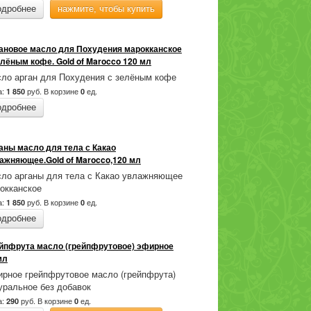
одробнее
нажмите, чтобы купить
ановое масло для Похудения марокканское
елёным кофе. Gold of Marocco 120 мл
ло арган для Похудения с зелёным кофе
а:
руб.
В корзине
ед.
1 850
0
одробнее
аны масло для тела с Какао
ажняющее.Gold of Marocco,120 мл
ло арганы для тела с Какао увлажняющее
окканское
а:
руб.
В корзине
ед.
1 850
0
одробнее
йпфрута масло (грейпфрутовое) эфирное
мл
рное грейпфрутовое масло (грейпфрута)
уральное без добавок
а:
руб.
В корзине
ед.
290
0