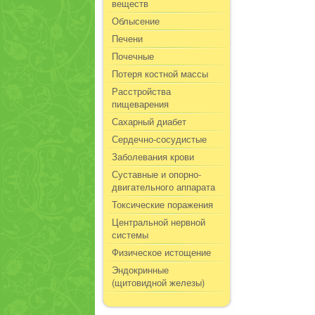
веществ
Облысение
Печени
Почечные
Потеря костной массы
Расстройства
пищеварения
Сахарный диабет
Сердечно-сосудистые
Заболевания крови
Суставные и опорно-
двигательного аппарата
Токсические поражения
Центральной нервной
системы
Физическое истощение
Эндокринные
(щитовидной железы)