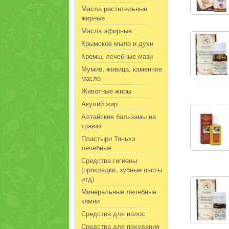
Масла растительные
жирные
Масла эфирные
Крымское мыло и духи
Кремы, лечебные мази
Мумиё, живица, каменное
масло
Животные жиры
Акулий жир
Алтайские бальзамы на
травах
Пластыри Тяньхэ
лечебные
Средства гигиены
(прокладки, зубные пасты
итд)
Минеральные лечебные
камни
Средства для волос
Средства для похудения