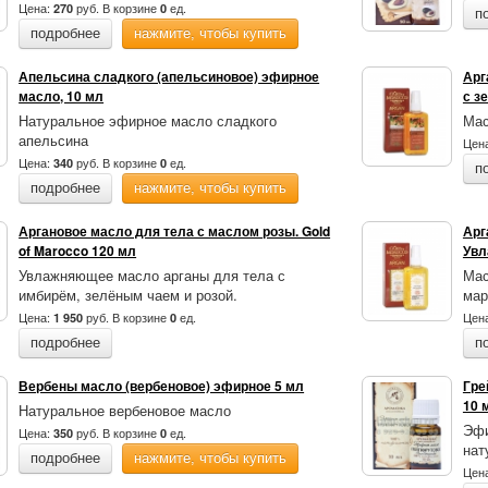
Цена:
руб.
В корзине
ед.
270
0
п
подробнее
нажмите, чтобы купить
Апельсина сладкого (апельсиновое) эфирное
Арг
масло, 10 мл
с з
Натуральное эфирное масло сладкого
Мас
апельсина
Цен
Цена:
руб.
В корзине
ед.
340
0
п
подробнее
нажмите, чтобы купить
Аргановое масло для тела с маслом розы. Gold
Арг
of Marocco 120 мл
Увл
Увлажняющее масло арганы для тела с
Мас
имбирём, зелёным чаем и розой.
мар
Цена:
руб.
В корзине
ед.
Цен
1 950
0
подробнее
п
Вербены масло (вербеновое) эфирное 5 мл
Гре
10 
Натуральное вербеновое масло
Эфи
Цена:
руб.
В корзине
ед.
350
0
нат
подробнее
нажмите, чтобы купить
Цен