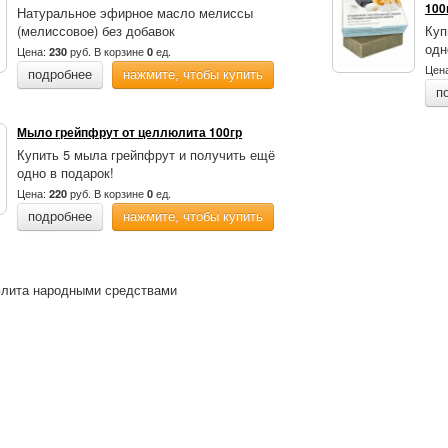
100
Натуральное эфирное масло мелиссы
(мелиссовое) без добавок
Куп
одн
Цена:
руб.
В корзине
ед.
230
0
Цен
подробнее
нажмите, чтобы купить
п
Мыло грейпфрут от целлюлита 100гр
Купить 5 мыла грейпфрут и получить ещё
одно в подарок!
Цена:
руб.
В корзине
ед.
220
0
подробнее
нажмите, чтобы купить
лита народными средствами